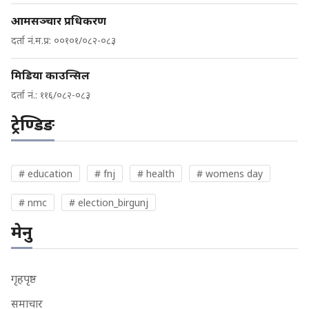
आमसञ्चार प्रधिकरण
दर्ता नं.म.प्र: ००१०१/०८२-०८३
मिडिया काउन्सिल
दर्ता नं.: ११६/०८२-०८३
ट्रेण्डिङ
# education
# fnj
# health
# womens day
# nmc
# election_birgunj
मेनु
गृहपृष्ठ
समाचार