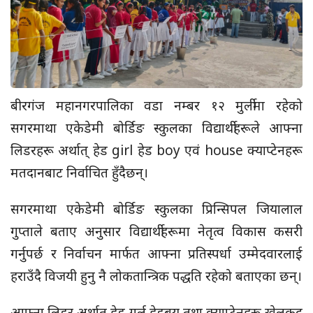
बीरगंज महानगरपालिका वडा नम्बर १२ मुर्लीमा रहेको
सगरमाथा एकेडेमी बोर्डिङ स्कुलका विद्यार्थीहरूले आफ्ना
लिडरहरू अर्थात् हेड girl हेड boy एवं house क्याप्टेनहरू
मतदानबाट निर्वाचित हुँदैछन्।
सगरमाथा एकेडेमी बोर्डिङ स्कुलका प्रिन्सिपल जियालाल
गुप्ताले बताए अनुसार विद्यार्थीहरूमा नेतृत्व विकास कसरी
गर्नुपर्छ र निर्वाचन मार्फत आफ्ना प्रतिस्पर्धा उम्मेदवारलाई
हराउँदै विजयी हुनु नै लोकतान्त्रिक पद्धति रहेको बताएका छन्।
आफ्ना लिडर अर्थात् हेड गर्ल हेडबय तथा क्याप्टेनहरू खेलकुद