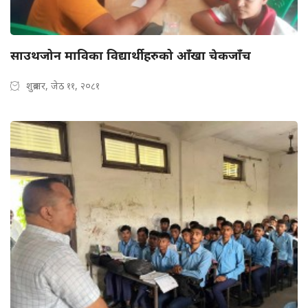
साउथजोन माविका विद्यार्थीहरुको आँखा चेकजाँच
शुक्रबार, जेठ ११, २०८१