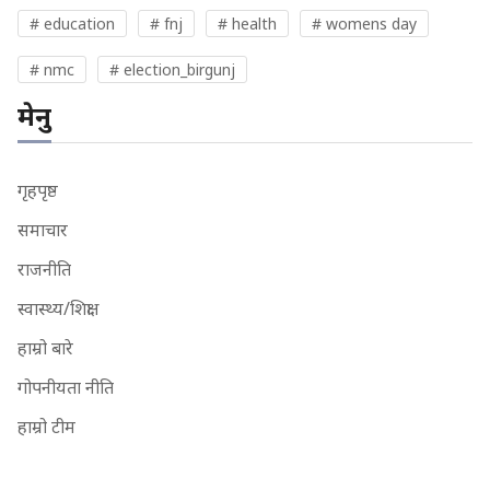
# education
# fnj
# health
# womens day
# nmc
# election_birgunj
मेनु
गृहपृष्ठ
समाचार
राजनीति
स्वास्थ्य/शिक्षा
हाम्रो बारे
गोपनीयता नीति
हाम्रो टीम