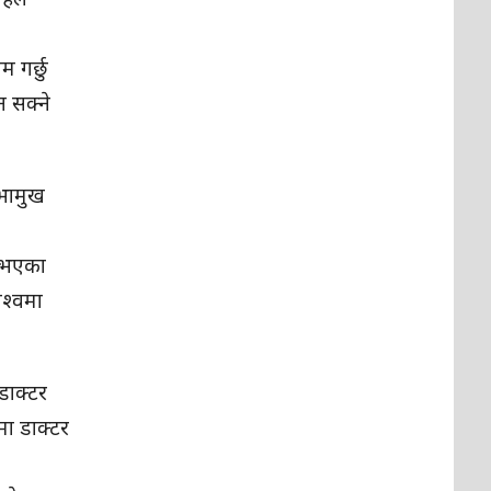
 गर्छु
 सक्ने
सभामुख
न भएका
िश्वमा
डाक्टर
मा डाक्टर