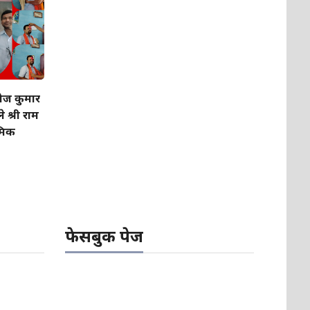
नोज कुमार
े श्री राम
यमिक
फेसबुक पेज