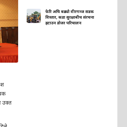
फेरि अघि बढ्यो वीरगञ्ज सडक
विस्तार, कडा सुरक्षाबीच संरचना
हटाउन डोजर परिचालन
ेश
ापक
ा उक्त
हिले