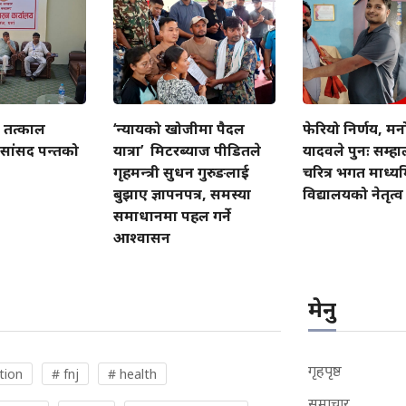
ति तत्काल
‘न्यायको खोजीमा पैदल
फेरियो निर्णय, म
 सांसद पन्तको
यात्रा’ मिटरब्याज पीडितले
यादवले पुनः सम्हाल
गृहमन्त्री सुधन गुरुङलाई
चरित्र भगत माध्
बुझाए ज्ञापनपत्र, समस्या
विद्यालयको नेतृत्व
समाधानमा पहल गर्ने
आश्वासन
मेनु
गृहपृष्ठ
tion
# fnj
# health
समाचार