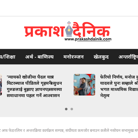
थ्य/शिक्षा
अर्थ - बाणिज्य
मनोरञ्जन
खेलकुद
अन्तर्राष्ट्रि
‘न्यायको खोजीमा पैदल यात्रा’
फेरियो निर्णय, मनोज 
मिटरब्याज पीडितले गृहमन्त्री सुधन
यादवले पुनः सम्हाले श्री
गुरुङलाई बुझाए ज्ञापनपत्र, समस्या
भगत माध्यमिक विद्य
समाधानमा पहल गर्ने आश्वासन
नेतृत्व
च्युट अफ फेडरलिम र अन्तरक्रिया कार्यक्रम सम्पन्न, संघीयता कमजोर बनाउन कसैले नसोचन सभामुख 