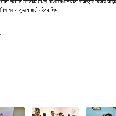
्रमको स्वागत मनतब्य मधेस विश्वबिधालयका रजिस्ट्रार बिजय याद
निष कान्त कुशवाहाले गरेका थिए।
०