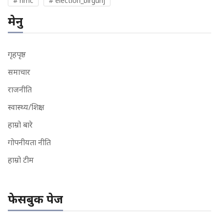
# nmc
# election_birgunj
मेनु
गृहपृष्ठ
समाचार
राजनीति
स्वास्थ्य/शिक्षा
हाम्रो बारे
गोपनीयता नीति
हाम्रो टीम
फेसबुक पेज