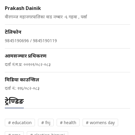
Prakash Dainik
वीरगञ्ज महानगरपालिका वाड नम्बार -६ गहवा , पर्सा
टेलिफोन
9845190696 / 9845190119
आमसञ्चार प्रधिकरण
दर्ता नं.म.प्र: ००१०१/०८२-०८३
मिडिया काउन्सिल
दर्ता नं.: ११६/०८२-०८३
ट्रेण्डिङ
# education
# fnj
# health
# womens day