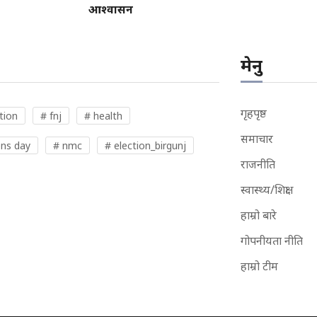
आश्वासन
मेनु
गृहपृष्ठ
tion
# fnj
# health
समाचार
ns day
# nmc
# election_birgunj
राजनीति
स्वास्थ्य/शिक्षा
हाम्रो बारे
गोपनीयता नीति
हाम्रो टीम