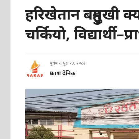
हरिखेतान बहुमुखी क्
चर्कियो, विद्यार्थी–
बुधबार, पुस २३, २०८२
प्रकाश दैनिक