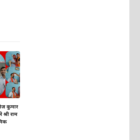
नोज कुमार
े श्री राम
यमिक