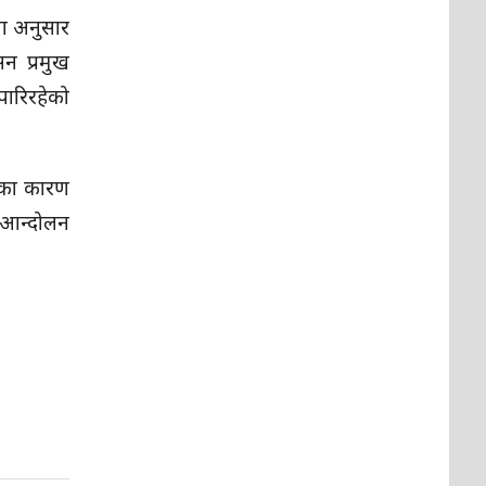
ना अनुसार
न प्रमुख
पारिरहेको
दका कारण
े आन्दोलन