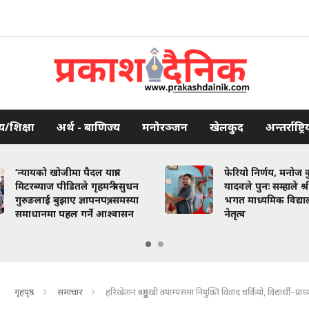
थ्य/शिक्षा
अर्थ - बाणिज्य
मनोरञ्जन
खेलकुद
अन्तर्राष्ट्रि
‘न्यायको खोजीमा पैदल यात्रा’
फेरियो निर्णय, मनोज 
मिटरब्याज पीडितले गृहमन्त्री सुधन
यादवले पुनः सम्हाले श्री
गुरुङलाई बुझाए ज्ञापनपत्र, समस्या
भगत माध्यमिक विद्य
समाधानमा पहल गर्ने आश्वासन
नेतृत्व
गृहपृष्ठ
समाचार
हरिखेतान बहुमुखी क्याम्पसमा नियुक्ति विवाद चर्कियो, विद्यार्थी–प